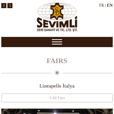
TR
|
EN
FAIRS
Lineapelle İtalya
All Fairs